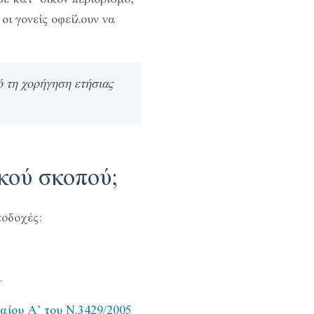
οι γονείς οφείλουν να
ό τη χορήγηση ετήσιας
ικού σκοπού;
ποδοχές:
.
ίου Α’ του Ν.3429/2005