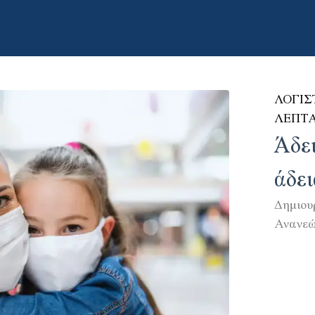
ΛΟΓΙΣ
ΛΕΠΤ
Άδει
άδε
Δημιου
Ανανε